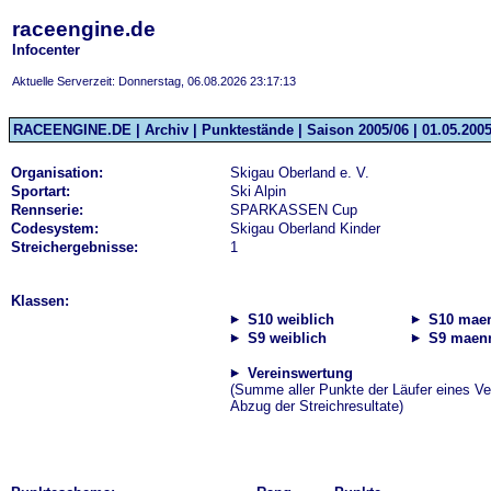
raceengine.de
Infocenter
Aktuelle Serverzeit: Donnerstag, 06.08.2026 23:17:13
RACEENGINE.DE | Archiv | Punktestände | Saison 2005/06 | 01.05.2005
Organisation:
Skigau Oberland e. V.
Sportart:
Ski Alpin
Rennserie:
SPARKASSEN Cup
Codesystem:
Skigau Oberland Kinder
Streichergebnisse:
1
Klassen:
S10 weiblich
S10 maen
S9 weiblich
S9 maenn
Vereinswertung
(Summe aller Punkte der Läufer eines Ve
Abzug der Streichresultate)