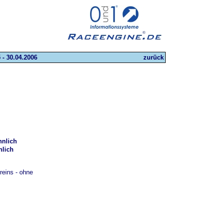
 - 30.04.2006
zurück
nlich
lich
reins - ohne