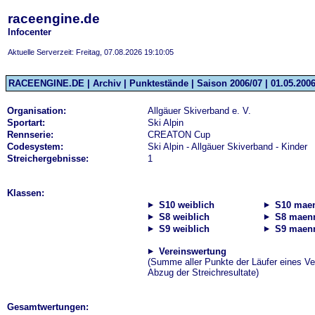
raceengine.de
Infocenter
Aktuelle Serverzeit: Freitag, 07.08.2026 19:10:05
RACEENGINE.DE | Archiv | Punktestände | Saison 2006/07 | 01.05.2006
Organisation:
Allgäuer Skiverband e. V.
Sportart:
Ski Alpin
Rennserie:
CREATON Cup
Codesystem:
Ski Alpin - Allgäuer Skiverband - Kinder
Streichergebnisse:
1
Klassen:
S10 weiblich
S10 maen
S8 weiblich
S8 maenn
S9 weiblich
S9 maenn
Vereinswertung
(Summe aller Punkte der Läufer eines Ve
Abzug der Streichresultate)
Gesamtwertungen: