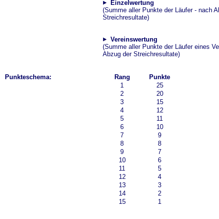
Einzelwertung
(Summe aller Punkte der Läufer - nach A
Streichresultate)
Vereinswertung
(Summe aller Punkte der Läufer eines Ve
Abzug der Streichresultate)
Punkteschema:
Rang
Punkte
1
25
2
20
3
15
4
12
5
11
6
10
7
9
8
8
9
7
10
6
11
5
12
4
13
3
14
2
15
1