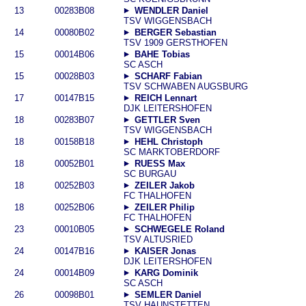
13
00283B08
WENDLER Daniel
TSV WIGGENSBACH
14
00080B02
BERGER Sebastian
TSV 1909 GERSTHOFEN
15
00014B06
BAHE Tobias
SC ASCH
15
00028B03
SCHARF Fabian
TSV SCHWABEN AUGSBURG
17
00147B15
REICH Lennart
DJK LEITERSHOFEN
18
00283B07
GETTLER Sven
TSV WIGGENSBACH
18
00158B18
HEHL Christoph
SC MARKTOBERDORF
18
00052B01
RUESS Max
SC BURGAU
18
00252B03
ZEILER Jakob
FC THALHOFEN
18
00252B06
ZEILER Philip
FC THALHOFEN
23
00010B05
SCHWEGELE Roland
TSV ALTUSRIED
24
00147B16
KAISER Jonas
DJK LEITERSHOFEN
24
00014B09
KARG Dominik
SC ASCH
26
00098B01
SEMLER Daniel
TSV HAUNSTETTEN