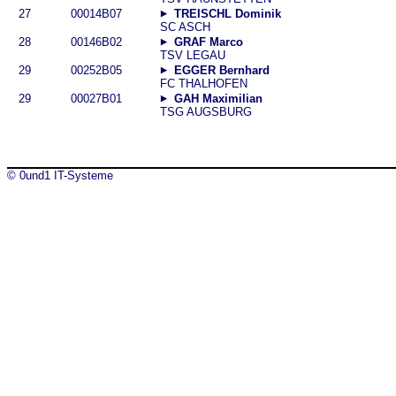
27
00014B07
TREISCHL Dominik
SC ASCH
28
00146B02
GRAF Marco
TSV LEGAU
29
00252B05
EGGER Bernhard
FC THALHOFEN
29
00027B01
GAH Maximilian
TSG AUGSBURG
© 0und1 IT-Systeme