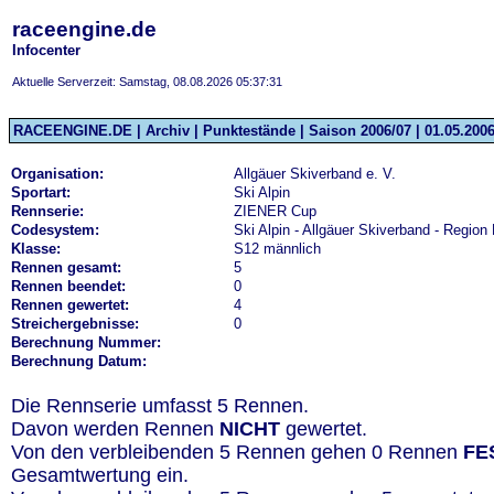
raceengine.de
Infocenter
Aktuelle Serverzeit: Samstag, 08.08.2026 05:37:31
RACEENGINE.DE | Archiv | Punktestände | Saison 2006/07 | 01.05.2006
Organisation:
Allgäuer Skiverband e. V.
Sportart:
Ski Alpin
Rennserie:
ZIENER Cup
Codesystem:
Ski Alpin - Allgäuer Skiverband - Region
Klasse:
S12 männlich
Rennen gesamt:
5
Rennen beendet:
0
Rennen gewertet:
4
Streichergebnisse:
0
Berechnung Nummer:
Berechnung Datum:
Die Rennserie umfasst 5 Rennen.
Davon werden Rennen
NICHT
gewertet.
Von den verbleibenden 5 Rennen gehen 0 Rennen
FE
Gesamtwertung ein.