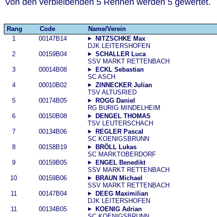
Von den verbleibenden 5 Rennen werden 5 gewertet.
Rang
Code
Name/Verein
1
00147B14
NITZSCHKE Max
DJK LEITERSHOFEN
2
00159B04
SCHALLER Luca
SSV MARKT RETTENBACH
3
00014B08
ECKL Sebastian
SC ASCH
4
00010B02
ZINNECKER Julian
TSV ALTUSRIED
5
00174B05
ROGG Daniel
RG BURIG MINDELHEIM
6
00150B08
DENGEL THOMAS
TSV LEUTERSCHACH
7
00134B06
REGLER Pascal
SC KOENIGSBRUNN
8
00158B19
BRÖLL Lukas
SC MARKTOBERDORF
9
00159B05
ENGEL Benedikt
SSV MARKT RETTENBACH
10
00159B06
BRAUN Michael
SSV MARKT RETTENBACH
11
00147B04
DEEG Maximilian
DJK LEITERSHOFEN
11
00134B05
KOENIG Adrian
SC KOENIGSBRUNN