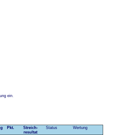
ung ein.
ng
Pkt.
Streich-
Status
Wertung
resultat