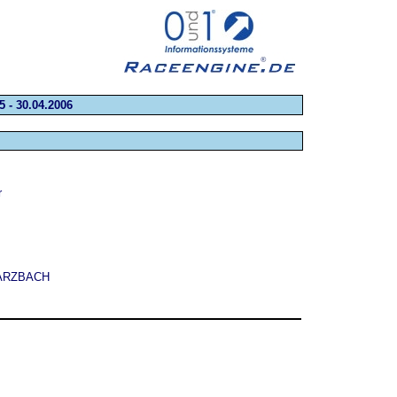
 - 30.04.2006
r
ARZBACH