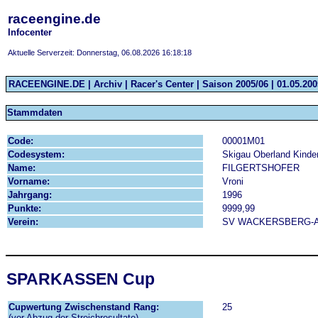
raceengine.de
Infocenter
Aktuelle Serverzeit: Donnerstag, 06.08.2026 16:18:18
RACEENGINE.DE | Archiv | Racer's Center | Saison 2005/06 | 01.05.2005
Stammdaten
Code:
00001M01
Codesystem:
Skigau Oberland Kinde
Name:
FILGERTSHOFER
Vorname:
Vroni
Jahrgang:
1996
Punkte:
9999,99
Verein:
SV WACKERSBERG-
SPARKASSEN Cup
Cupwertung Zwischenstand Rang:
25
(vor Abzug der Streichresultate)