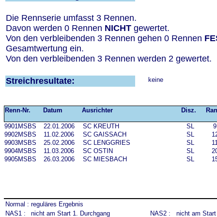
Die Rennserie umfasst 3 Rennen.
Davon werden 0 Rennen
NICHT
gewertet.
Von den verbleibenden 3 Rennen gehen 0 Rennen
FE
Gesamtwertung ein.
Von den verbleibenden 3 Rennen werden 2 gewertet.
Streichresultate:
keine
Renn-Nr.
Datum
Ausrichter
Disz.
Ra
9901MSBS
22.01.2006
SC KREUTH
SL
9
9902MSBS
11.02.2006
SC GAISSACH
SL
1
9903MSBS
25.02.2006
SC LENGGRIES
SL
1
9904MSBS
11.03.2006
SC OSTIN
SL
2
9905MSBS
26.03.2006
SC MIESBACH
SL
1
Normal :
reguläres Ergebnis
NAS1 :
nicht am Start 1. Durchgang
NAS2 :
nicht am Star