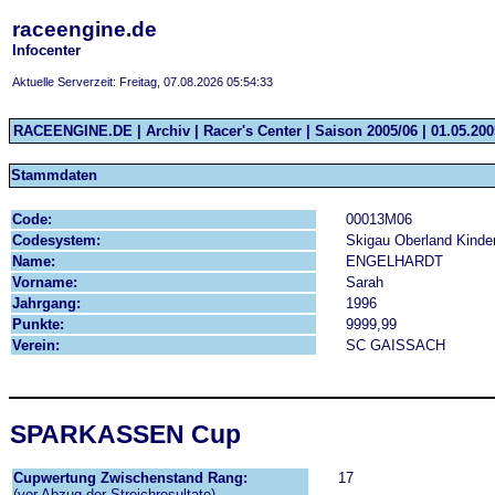
raceengine.de
Infocenter
Aktuelle Serverzeit: Freitag, 07.08.2026 05:54:33
RACEENGINE.DE | Archiv | Racer's Center | Saison 2005/06 | 01.05.2005
Stammdaten
Code:
00013M06
Codesystem:
Skigau Oberland Kinde
Name:
ENGELHARDT
Vorname:
Sarah
Jahrgang:
1996
Punkte:
9999,99
Verein:
SC GAISSACH
SPARKASSEN Cup
Cupwertung Zwischenstand Rang:
17
(vor Abzug der Streichresultate)