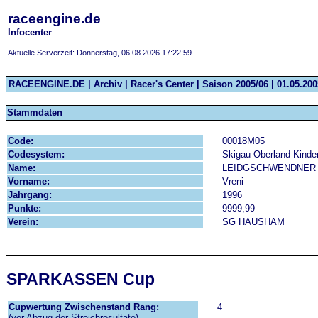
raceengine.de
Infocenter
Aktuelle Serverzeit: Donnerstag, 06.08.2026 17:22:59
RACEENGINE.DE | Archiv | Racer's Center | Saison 2005/06 | 01.05.2005
Stammdaten
Code:
00018M05
Codesystem:
Skigau Oberland Kinde
Name:
LEIDGSCHWENDNER
Vorname:
Vreni
Jahrgang:
1996
Punkte:
9999,99
Verein:
SG HAUSHAM
SPARKASSEN Cup
Cupwertung Zwischenstand Rang:
4
(vor Abzug der Streichresultate)