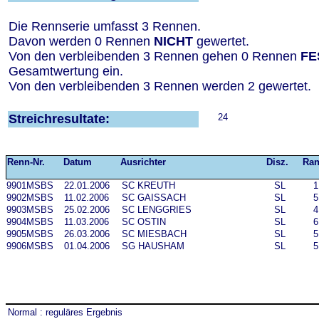
Die Rennserie umfasst 3 Rennen.
Davon werden 0 Rennen
NICHT
gewertet.
Von den verbleibenden 3 Rennen gehen 0 Rennen
FE
Gesamtwertung ein.
Von den verbleibenden 3 Rennen werden 2 gewertet.
Streichresultate:
24
Renn-Nr.
Datum
Ausrichter
Disz.
Ra
9901MSBS
22.01.2006
SC KREUTH
SL
1
9902MSBS
11.02.2006
SC GAISSACH
SL
5
9903MSBS
25.02.2006
SC LENGGRIES
SL
4
9904MSBS
11.03.2006
SC OSTIN
SL
6
9905MSBS
26.03.2006
SC MIESBACH
SL
5
9906MSBS
01.04.2006
SG HAUSHAM
SL
5
Normal :
reguläres Ergebnis