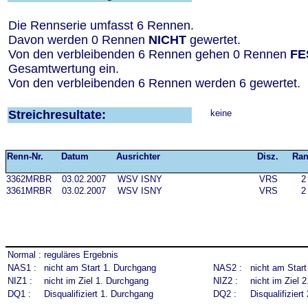
Die Rennserie umfasst 6 Rennen.
Davon werden 0 Rennen
NICHT
gewertet.
Von den verbleibenden 6 Rennen gehen 0 Rennen
FE
Gesamtwertung ein.
Von den verbleibenden 6 Rennen werden 6 gewertet.
Streichresultate:
keine
Renn-Nr.
Datum
Ausrichter
Disz.
Ra
3362MRBR
03.02.2007
WSV ISNY
VRS
2
3361MRBR
03.02.2007
WSV ISNY
VRS
2
Normal :
reguläres Ergebnis
NAS1 :
nicht am Start 1. Durchgang
NAS2 :
nicht am Star
NIZ1 :
nicht im Ziel 1. Durchgang
NIZ2 :
nicht im Ziel 
DQ1 :
Disqualifiziert 1. Durchgang
DQ2 :
Disqualifizier