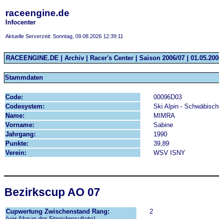
raceengine.de
Infocenter
Aktuelle Serverzeit: Sonntag, 09.08.2026 12:39:11
RACEENGINE.DE | Archiv | Racer's Center | Saison 2006/07 | 01.05.2006
Stammdaten
Code:
00096D03
Codesystem:
Ski Alpin - Schwäbisch
Name:
MIMRA
Vorname:
Sabine
Jahrgang:
1990
Punkte:
39,89
Verein:
WSV ISNY
Bezirkscup AO 07
Cupwertung Zwischenstand Rang:
2
(vor Abzug der Streichresultate)