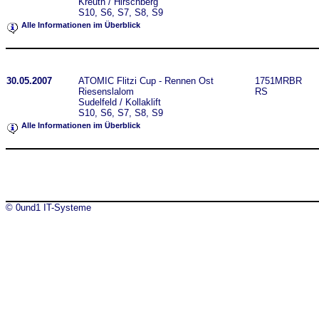
Kreuth / Hirschberg
S10, S6, S7, S8, S9
Alle Informationen im Überblick
30.05.2007
ATOMIC Flitzi Cup - Rennen Ost
1751MRBR
Riesenslalom
RS
Sudelfeld / Kollaklift
S10, S6, S7, S8, S9
Alle Informationen im Überblick
© 0und1 IT-Systeme