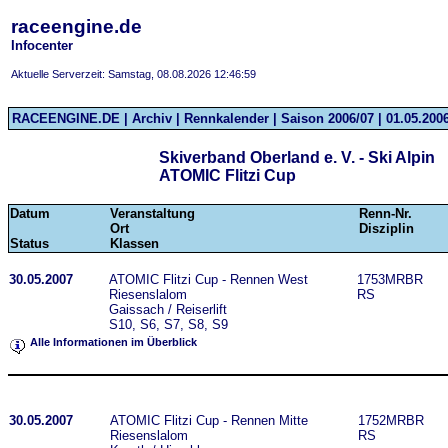
raceengine.de
Infocenter
Aktuelle Serverzeit: Samstag, 08.08.2026 12:46:59
RACEENGINE.DE | Archiv | Rennkalender | Saison 2006/07 | 01.05.2006
Skiverband Oberland e. V. - Ski Alpin
ATOMIC Flitzi Cup
Datum
Veranstaltung
Renn-Nr.
Ort
Disziplin
Status
Klassen
30.05.2007
ATOMIC Flitzi Cup - Rennen West
1753MRBR
Riesenslalom
RS
Gaissach / Reiserlift
S10, S6, S7, S8, S9
Alle Informationen im Überblick
30.05.2007
ATOMIC Flitzi Cup - Rennen Mitte
1752MRBR
Riesenslalom
RS